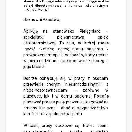
stanowisko
Pielęgniarka – specjalista pielęgniarstwa
opieki długoterminowej
o numerze referencyjnym:
OP/08/2026/1401
Szanowni Państwo,
Aplikuję na stanowisko Pielęgniarki –
specjalistki pielęgniarstwa opieki
długoterminowej. To rola, w której mogę
łączyć rzetelną ocenę stanu pacjenta z
prowadzeniem opieki w sposób, który realnie
wspiera codzienne funkcjonowanie chorego i
jego bliskich.
Dobrze odnajduję się w pracy z osobami
przewlekle chorymi, niesamodzielnymi i z
niepełnosprawnościami – zarówno w
placówce, jak i w domu pacjenta. Potrafię
planować proces pielęgnowania, reagować na
zmiany kliniczne i dbać o bezpieczeństwo,
komfort oraz godność pacjenta.
W takiej pracy kluczowe są: trafna ocena
samodzielności i ryzyka powikłań,