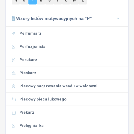
N
O
P
R
S
T
U
W
Z
Wzory listów motywacyjnych na "P"
Perfumiarz
Perfuzjonista
Perukarz
Piaskarz
Piecowy nagrzewania wsadu w walcowni
Piecowy pieca łukowego
Piekarz
Pielęgniarka