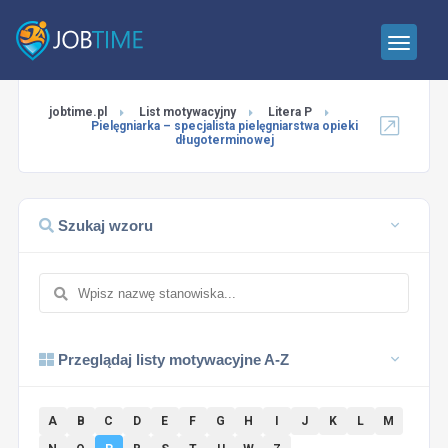
jobtime.pl
List motywacyjny
Litera P
Pielęgniarka – specjalista pielęgniarstwa opieki
długoterminowej
Szukaj wzoru
Przeglądaj listy motywacyjne A-Z
A
B
C
D
E
F
G
H
I
J
K
L
M