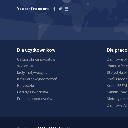
You can find us on::
Dla użytkowników
Dla prac
Usługi dla kandydatów
Darmowe ofe
Wzory CV
Płatne oferty
Listy motywacyjne
Statystyki of
Kalkulator wynagrodzeń
Profil Praco
Narzędzia
Konta PREM
Porady zawodowe
Cennik i paki
Profile pracodawców
Metody płat
Darmowy AT