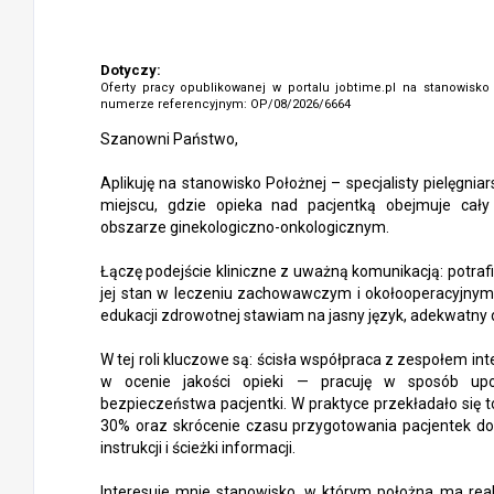
Dotyczy:
Oferty pracy opublikowanej w portalu jobtime.pl na stanowisk
numerze referencyjnym: OP/08/2026/6664
Szanowni Państwo,
Aplikuję na stanowisko Położnej – specjalisty pielęgn
miejscu, gdzie opieka nad pacjentką obejmuje cały
obszarze ginekologiczno-onkologicznym.
Łączę podejście kliniczne z uważną komunikacją: potra
jej stan w leczeniu zachowawczym i okołooperacyjnym
edukacji zdrowotnej stawiam na jasny język, adekwatny do
W tej roli kluczowe są: ścisła współpraca z zespołem in
w ocenie jakości opieki — pracuję w sposób upo
bezpieczeństwa pacjentki. W praktyce przekładało się t
30% oraz skrócenie czasu przygotowania pacjentek do
instrukcji i ścieżki informacji.
Interesuje mnie stanowisko, w którym położna ma real