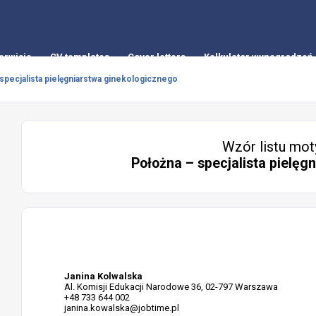
erwisie
CV templates
Cover letters
Kalkulator wynagrodzeń
specjalista pielęgniarstwa ginekologicznego
Wzór listu mot
Położna – specjalista pielęg
Janina Kolwalska
Al. Komisji Edukacji Narodowe 36, 02-797 Warszawa
+48 733 644 002
janina.kowalska@jobtime.pl