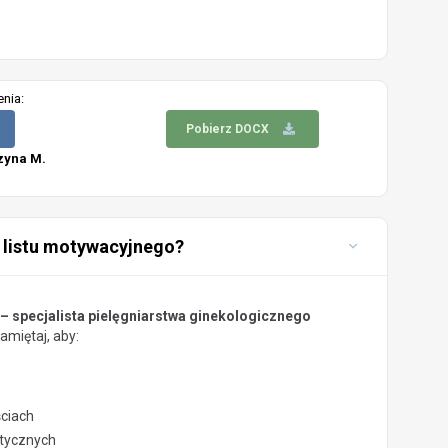
enia:
Pobierz DOCX
zyna M.
 listu motywacyjnego?
– specjalista pielęgniarstwa ginekologicznego
miętaj, aby:
ściach
stycznych