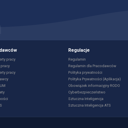
odawców
Regulacje
rty pracy
Regulamin
 pracy
Regulamin dla Pracodawców
erty pracy
Polityka prywatności
dawcy
Polityka Prywatności (Aplikacja)
IUM
Obowiązek informacyjny RODO
ety
Cyberbezpieczeństwo
ności
Sztuczna Inteligencja
S
Sztuczna Inteligencja ATS