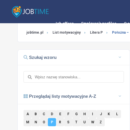
Job offers
Employer's profiles
O s
jobtime.pl
List motywacyjny
Litera P
Położna – 
Szukaj wzoru
Przeglądaj listy motywacyjne A-Z
A
B
C
D
E
F
G
H
I
J
K
L
M
N
O
P
R
S
T
U
W
Z