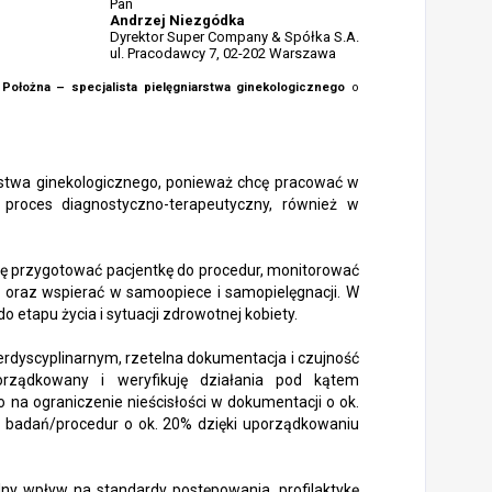
Pan
Andrzej Niezgódka
Dyrektor Super Company & Spółka S.A.
ul. Pracodawcy 7, 02-202 Warszawa
o
Położna – specjalista pielęgniarstwa ginekologicznego
o
iarstwa ginekologicznego, ponieważ chcę pracować w
 proces diagnostyczno-terapeutyczny, również w
fię przygotować pacjentkę do procedur, monitorować
 oraz wspierać w samoopiece i samopielęgnacji. W
 etapu życia i sytuacji zdrowotnej kobiety.
terdyscyplinarnym, rzetelna dokumentacja i czujność
rządkowany i weryfikuję działania pod kątem
o na ograniczenie nieścisłości w dokumentacji o ok.
 badań/procedur o ok. 20% dzięki uporządkowaniu
ny wpływ na standardy postępowania, profilaktykę