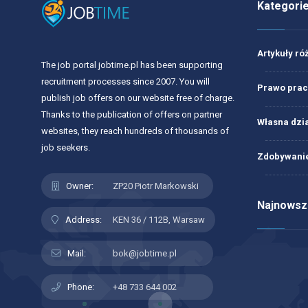
Kategori
Artykuły ró
The job portal jobtime.pl has been supporting
recruitment processes since 2007. You will
Prawo prac
publish job offers on our website free of charge.
Thanks to the publication of offers on partner
Własna dzi
websites, they reach hundreds of thousands of
job seekers.
Zdobywanie
Owner:
ZP20 Piotr Markowski
Najnowsze
Address:
KEN 36 / 112B, Warsaw
Mail:
bok@jobtime.pl
Phone:
+48 733 644 002