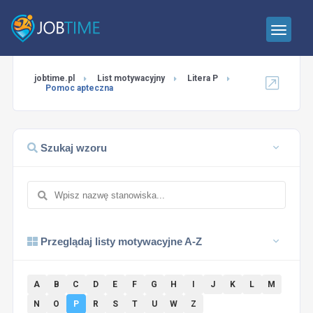
jobtime.pl
List motywacyjny
Litera P
Pomoc apteczna
Szukaj wzoru
Przeglądaj listy motywacyjne A-Z
A
B
C
D
E
F
G
H
I
J
K
L
M
N
O
P
R
S
T
U
W
Z