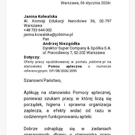
Warszawa, 06 stycznia 2026r.
Janina Kolwalska
Al. Komisji Edukacji Narodowe 36, 02-797
Warszawa
+48 733 644 002
janina.kowalska@jobtime.pl
Pan
Andrzej Niezgódka
Dyrektor Super Company & Spółka S.A.
ul. Pracodawcy 7, 02-202 Warszawa
Dotyczy:
Oferty pracy opublikowanej w portalu jobtime.pl na
stanowisko
Pomoc apteczna
o numerze
referencyjnym: OP/08/2026/2095
Szanowni Państwo,
Aplikuję na stanowisko Pomocy aptecznej,
ponieważ szukam pracy, w której liczą się
porządek, higiena i sprawna organizacja
zaplecza, a efekty widać od razu w
codziennym funkcjonowaniu apteki.
Dobrze odnajduję się w zadaniach
operacyjnych: dbaniu o stanowiska pracy,