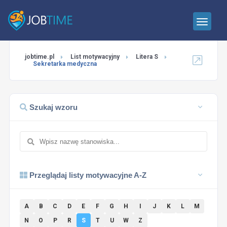
jobtime.pl
List motywacyjny
Litera S
Sekretarka medyczna
Szukaj wzoru
Przeglądaj listy motywacyjne A-Z
A
B
C
D
E
F
G
H
I
J
K
L
M
N
O
P
R
S
T
U
W
Z