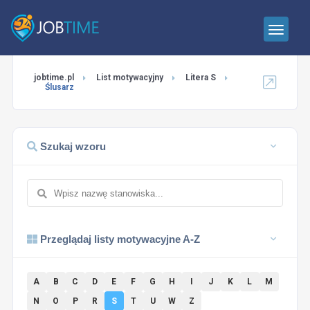
jobtime.pl
List motywacyjny
Litera S
Ślusarz
Szukaj wzoru
Przeglądaj listy motywacyjne A-Z
A
B
C
D
E
F
G
H
I
J
K
L
M
N
O
P
R
S
T
U
W
Z