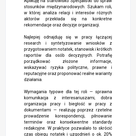
Aplikuję na stanowisko Specjalistki do spraw
stosunków międzynarodowych. Szukam roli,
w której analiza relacji i interesów różnych
aktorów przekłada się na konkretne
rekomendacje oraz decyzje organizacji.
Najlepiej odnajduję się w pracy łączącej
research i syntetyzowanie wniosków z
przygotowaniem notatek, stanowisk i krótkich
raportów dla osób decyzyjnych. Potrafię
porządkować złożone informacje,
wskazywać ryzyka polityczne, prawne i
reputacyjne oraz proponować realne warianty
działania.
Wymagania typowe dla tej roli — sprawna
komunikacja z interesariuszami, dobra
organizacja pracy i biegłość w pracy z
dokumentami — realizuję poprzez rzetelne
prowadzenie korespondencji, pilnowanie
terminów oraz konsekwentne standardy
redakcyjne. W praktyce pozwalało to skrócić
czas obiegu notatek i uzgodnień o ok. 20%