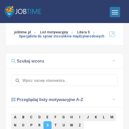
jobtime.pl
List motywacyjny
Litera S
Specjalista do spraw stosunków międzynarodowych
Szukaj wzoru
Przeglądaj listy motywacyjne A-Z
A
B
C
D
E
F
G
H
I
J
K
L
M
N
O
P
R
S
T
U
W
Z