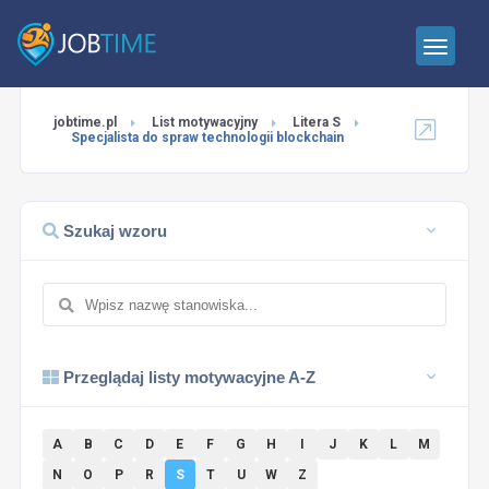
jobtime.pl
List motywacyjny
Litera S
Specjalista do spraw technologii blockchain
Szukaj wzoru
Przeglądaj listy motywacyjne A-Z
A
B
C
D
E
F
G
H
I
J
K
L
M
N
O
P
R
S
T
U
W
Z