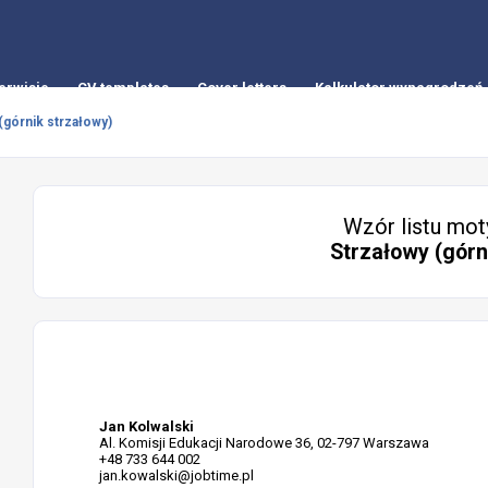
erwisie
CV templates
Cover letters
Kalkulator wynagrodzeń
(górnik strzałowy)
Wzór listu mot
Strzałowy (górn
Jan Kolwalski
Al. Komisji Edukacji Narodowe 36, 02-797 Warszawa
+48 733 644 002
jan.kowalski@jobtime.pl