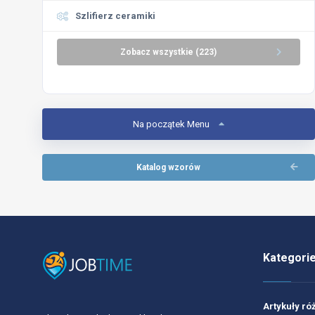
Szlifierz ceramiki
Zobacz wszystkie (223)
Na początek Menu
Katalog wzorów
Kategori
Artykuły ró