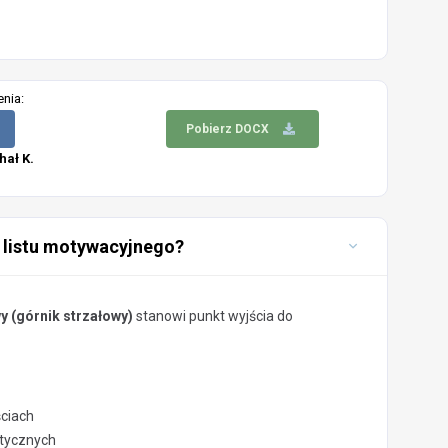
enia:
Pobierz DOCX
hał K.
 listu motywacyjnego?
y (górnik strzałowy)
stanowi punkt wyjścia do
ściach
stycznych