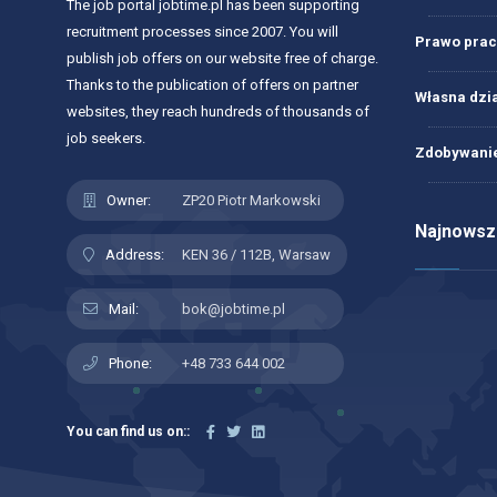
The job portal jobtime.pl has been supporting
recruitment processes since 2007. You will
Prawo prac
publish job offers on our website free of charge.
Thanks to the publication of offers on partner
Własna dzi
websites, they reach hundreds of thousands of
job seekers.
Zdobywanie
Owner:
ZP20 Piotr Markowski
Najnowsze
Address:
KEN 36 / 112B, Warsaw
Mail:
bok@jobtime.pl
Phone:
+48 733 644 002
You can find us on::