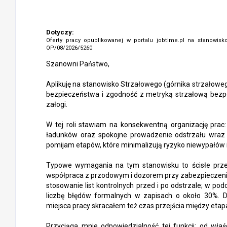
Dotyczy:
Oferty pracy opublikowanej w portalu jobtime.pl na stanowis
OP/08/2026/5260
Szanowni Państwo,
Aplikuję na stanowisko Strzałowego (górnika strzałoweg
bezpieczeństwa i zgodność z metryką strzałową bezpoś
załogi.
W tej roli stawiam na konsekwentną organizację prac:
ładunków oraz spokojne prowadzenie odstrzału wraz 
pomijam etapów, które minimalizują ryzyko niewypałów 
Typowe wymagania na tym stanowisku to ścisłe przes
współpraca z przodowym i dozorem przy zabezpieczeniu
stosowanie list kontrolnych przed i po odstrzale; w p
liczbę błędów formalnych w zapisach o około 30%. D
miejsca pracy skracałem też czas przejścia między etapa
Przyciąga mnie odpowiedzialność tej funkcji: od właś