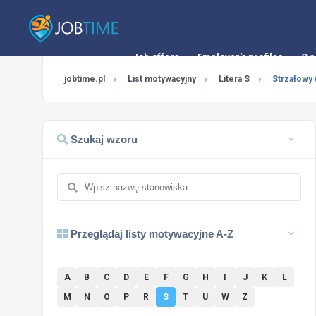
Job offers
Employer's profiles
O s
jobtime.pl
List motywacyjny
Litera S
Strzałowy 
Szukaj wzoru
Przeglądaj listy motywacyjne A-Z
A
B
C
D
E
F
G
H
I
J
K
L
M
N
O
P
R
S
T
U
W
Z