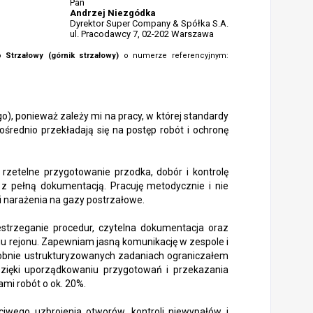
Pan
Andrzej Niezgódka
Dyrektor Super Company & Spółka S.A.
ul. Pracodawcy 7, 02-202 Warszawa
ko
Strzałowy (górnik strzałowy)
o numerze referencyjnym:
o), ponieważ zależy mi na pracy, w której standardy
rednio przekładają się na postęp robót i ochronę
 rzetelne przygotowanie przodka, dobór i kontrolę
z pełną dokumentacją. Pracuję metodycznie i nie
i narażenia na gazy postrzałowe.
trzeganie procedur, czytelna dokumentacja oraz
 rejonu. Zapewniam jasną komunikację w zespole i
odobnie ustrukturyzowanych zadaniach ograniczałem
zięki uporządkowaniu przygotowań i przekazania
mi robót o ok. 20%.
ciwego uzbrojenia otworów, kontroli niewypałów i