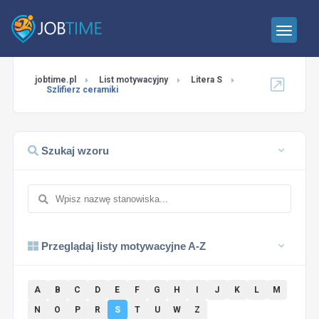
jobtime.pl
List motywacyjny
Litera S
Szlifierz ceramiki
Szukaj wzoru
Przeglądaj listy motywacyjne A-Z
A
B
C
D
E
F
G
H
I
J
K
L
M
N
O
P
R
S
T
U
W
Z