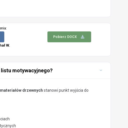
enia:
Pobierz DOCX
hał W.
 listu motywacyjnego?
z materiałów drzewnych
stanowi punkt wyjścia do
ściach
stycznych