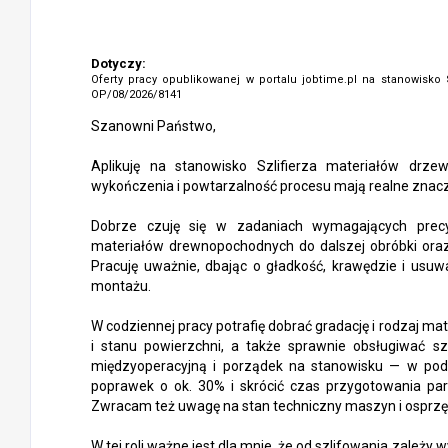
Dotyczy:
Oferty pracy opublikowanej w portalu jobtime.pl na stanowisko
OP/08/2026/8141
Szanowni Państwo,
Aplikuję na stanowisko Szlifierza materiałów drze
wykończenia i powtarzalność procesu mają realne znac
Dobrze czuję się w zadaniach wymagających precyz
materiałów drewnopochodnych do dalszej obróbki oraz
Pracuję uważnie, dbając o gładkość, krawędzie i usuw
montażu.
W codziennej pracy potrafię dobrać gradację i rodzaj ma
i stanu powierzchni, a także sprawnie obsługiwać szl
międzyoperacyjną i porządek na stanowisku — w podo
poprawek o ok. 30% i skrócić czas przygotowania par
Zwracam też uwagę na stan techniczny maszyn i osprzętu
W tej roli ważne jest dla mnie, że od szlifowania zależy