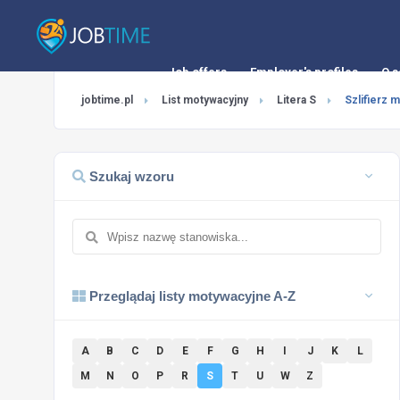
Job offers
Employer's profiles
O s
jobtime.pl
List motywacyjny
Litera S
Szlifierz 
Szukaj wzoru
Przeglądaj listy motywacyjne A-Z
A
B
C
D
E
F
G
H
I
J
K
L
M
N
O
P
R
S
T
U
W
Z