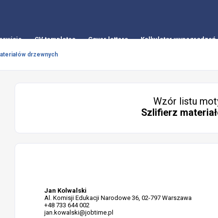
erwisie
CV templates
Cover letters
Kalkulator wynagrodzeń
materiałów drzewnych
Wzór listu mot
Szlifierz materi
Jan Kolwalski
Al. Komisji Edukacji Narodowe 36, 02-797 Warszawa
+48 733 644 002
jan.kowalski@jobtime.pl