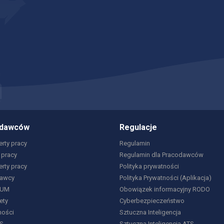
odawców
Regulacje
rty pracy
Regulamin
 pracy
Regulamin dla Pracodawców
erty pracy
Polityka prywatności
dawcy
Polityka Prywatności (Aplikacja)
IUM
Obowiązek informacyjny RODO
ety
Cyberbezpieczeństwo
ności
Sztuczna Inteligencja
S
Sztuczna Inteligencja ATS