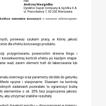
Pan
Andrzej Niezgódka
Dyrektor Super Company & Spółka S.A.
ul. Pracodawcy 7, 02-202 Warszawa
Szlifierz materiałów drzewnych
o numerze referencyjnym:
wnych, ponieważ szukam pracy, w której jakość
zenie dla efektu końcowego produktu.
ji: przygotowaniu powierzchni drewna litego i
 konsekwentnej kontroli efektu po każdym etapie.
anie wad, zanim element trafi do lakierowania lub
teriału ściernego oraz parametry obróbki do gatunku
ifierki ręczne i stacjonarne. Stawiam na kontrolę
bnych zadaniach pozwalało to ograniczyć liczbę
tii elementów o ok. 20% bez pogorszenia jakości.
, aby utrzymać stabilne rezultaty.
 wygląd i trwałość wyrobu — chcę pracować w miejscu,