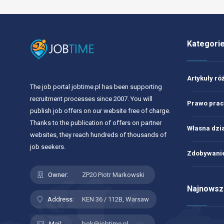
Kategori
Artykuły ró
The job portal jobtime.pl has been supporting
recruitment processes since 2007. You will
Prawo prac
publish job offers on our website free of charge.
Thanks to the publication of offers on partner
Własna dzi
websites, they reach hundreds of thousands of
job seekers.
Zdobywanie
Owner:
ZP20 Piotr Markowski
Najnowsze
Address:
KEN 36 / 112B, Warsaw
Mail:
bok@jobtime.pl