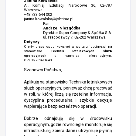
Janina Kolwalska
Al. Komisji Edukacji Narodowe 36, 02-797
Warszawa
+48 733 644 002
janina.kowalska@jobtime.pl
Pan
Andrzej Niezgódka
Dyrektor Super Company & Spółka S.A.
ul. Pracodawcy 7, 02-202 Warszawa
Dotyczy:
Oferty pracy opublikowanej w portalu jobtime.pl na
stanowisko
Technik lotniskowych służb
operacyjnych
o numerze referencyjnym:
OP/08/2026/1643
Szanowni Państwo,
Aplikuję na stanowisko Technika lotniskowych
służb operacyjnych, ponieważ chcę pracować
w roli, w której liczą się rzetelna informacja,
dyscyplina proceduralna i szybkie decyzje
wspierające bezpieczeństwo operacji.
Dobrze odnajduję się w środowisku
operacyjnym, gdzie równolegle monitoruje się
infrastrukturę, zbiera dane i utrzymuje płynną