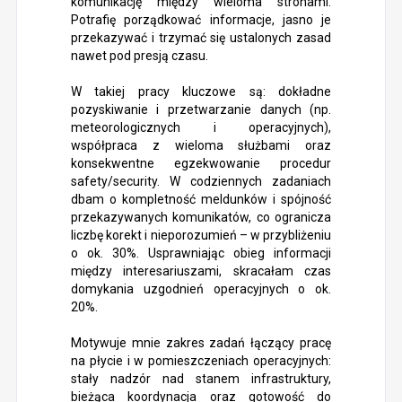
komunikację między wieloma stronami.
Potrafię porządkować informacje, jasno je
przekazywać i trzymać się ustalonych zasad
nawet pod presją czasu.
W takiej pracy kluczowe są: dokładne
pozyskiwanie i przetwarzanie danych (np.
meteorologicznych i operacyjnych),
współpraca z wieloma służbami oraz
konsekwentne egzekwowanie procedur
safety/security. W codziennych zadaniach
dbam o kompletność meldunków i spójność
przekazywanych komunikatów, co ogranicza
liczbę korekt i nieporozumień – w przybliżeniu
o ok. 30%. Usprawniając obieg informacji
między interesariuszami, skracałam czas
domykania uzgodnień operacyjnych o ok.
20%.
Motywuje mnie zakres zadań łączący pracę
na płycie i w pomieszczeniach operacyjnych:
stały nadzór nad stanem infrastruktury,
bieżąca koordynacja oraz gotowość do