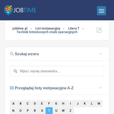
jobtime.pl
List motywacyjny
Litera T
Technik lotniskowych służb operacyjnych
Szukaj wzoru
Przeglądaj listy motywacyjne A-Z
A
B
C
D
E
F
G
H
I
J
K
L
M
N
O
P
R
S
T
U
W
Z