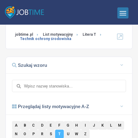
jobtime.pl
List motywacyjny
Litera T
Technik ochrony środowiska
Szukaj wzoru
Przeglądaj listy motywacyjne A-Z
A
B
C
D
E
F
G
H
I
J
K
L
M
N
O
P
R
S
T
U
W
Z