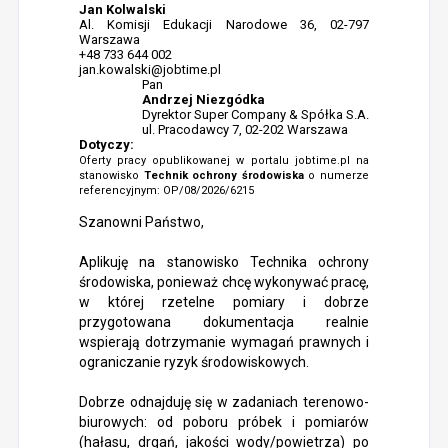
Jan Kolwalski
Al. Komisji Edukacji Narodowe 36, 02-797
Warszawa
+48 733 644 002
jan.kowalski@jobtime.pl
Pan
Andrzej Niezgódka
Dyrektor Super Company & Spółka S.A.
ul. Pracodawcy 7, 02-202 Warszawa
Dotyczy:
Oferty pracy opublikowanej w portalu jobtime.pl na
stanowisko
Technik ochrony środowiska
o numerze
referencyjnym: OP/08/2026/6215
Szanowni Państwo,
Aplikuję na stanowisko Technika ochrony
środowiska, ponieważ chcę wykonywać pracę,
w której rzetelne pomiary i dobrze
przygotowana dokumentacja realnie
wspierają dotrzymanie wymagań prawnych i
ograniczanie ryzyk środowiskowych.
Dobrze odnajduję się w zadaniach terenowo-
biurowych: od poboru próbek i pomiarów
(hałasu, drgań, jakości wody/powietrza) po