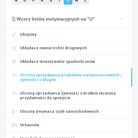
N
O
P
R
S
T
U
W
Z
Wzory listów motywacyjnych na "U"
Ubojowy
Układacz nawierzchni drogowych
Układacz-konserwator spadochronów
Uliczny sprzedawca produktów nieżywnościowych /
żywności o długim
Uliczny sprzedawca żywności o krótkim terminie
przydatności do spożycia
Uliczny zmywacz szyb samochodowych
Urbanista