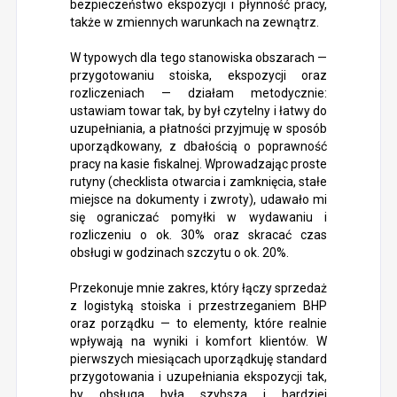
bezpieczeństwo ekspozycji i płynność pracy,
także w zmiennych warunkach na zewnątrz.
W typowych dla tego stanowiska obszarach —
przygotowaniu stoiska, ekspozycji oraz
rozliczeniach — działam metodycznie:
ustawiam towar tak, by był czytelny i łatwy do
uzupełniania, a płatności przyjmuję w sposób
uporządkowany, z dbałością o poprawność
pracy na kasie fiskalnej. Wprowadzając proste
rutyny (checklista otwarcia i zamknięcia, stałe
miejsce na dokumenty i zwroty), udawało mi
się ograniczać pomyłki w wydawaniu i
rozliczeniu o ok. 30% oraz skracać czas
obsługi w godzinach szczytu o ok. 20%.
Przekonuje mnie zakres, który łączy sprzedaż
z logistyką stoiska i przestrzeganiem BHP
oraz porządku — to elementy, które realnie
wpływają na wyniki i komfort klientów. W
pierwszych miesiącach uporządkuję standard
przygotowania i uzupełniania ekspozycji tak,
by obsługa była szybsza i bardziej