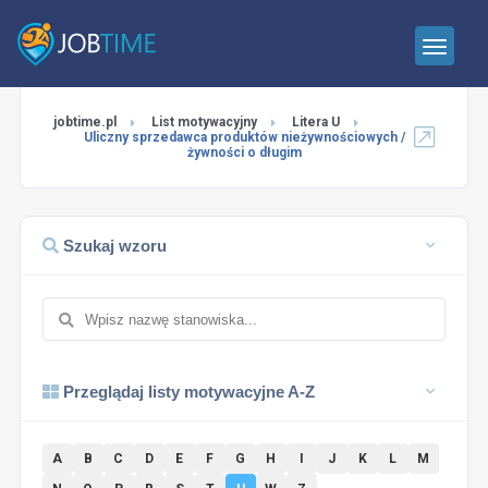
jobtime.pl
List motywacyjny
Litera U
Uliczny sprzedawca produktów nieżywnościowych /
żywności o długim
Szukaj wzoru
Przeglądaj listy motywacyjne A-Z
A
B
C
D
E
F
G
H
I
J
K
L
M