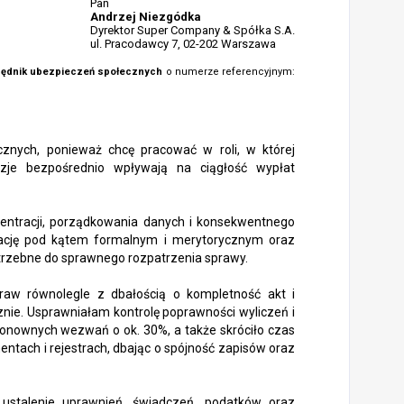
Pan
Andrzej Niezgódka
Dyrektor Super Company & Spółka S.A.
ul. Pracodawcy 7, 02-202 Warszawa
zędnik ubezpieczeń społecznych
o numerze referencyjnym:
cznych, ponieważ chcę pracować w roli, w której
zje bezpośrednio wpływają na ciągłość wypłat
entracji, porządkowania danych i konsekwentnego
tację pod kątem formalnym i merytorycznym oraz
trzebne do sprawnego rozpatrzenia sprawy.
aw równolegle z dbałością o kompletność akt i
znie. Usprawniałam kontrolę poprawności wyliczeń i
ponownych wezwań o ok. 30%, a także skróciło czas
ntach i rejestrach, dbając o spójność zapisów oraz
 ustalenie uprawnień, świadczeń, podatków oraz