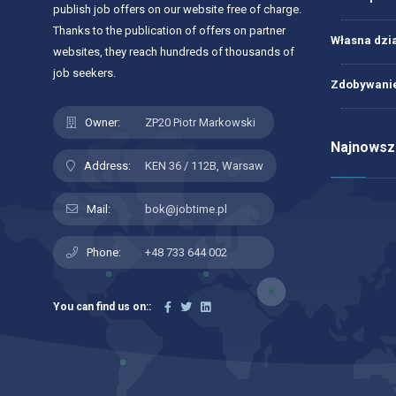
publish job offers on our website free of charge.
Thanks to the publication of offers on partner
Własna dzi
websites, they reach hundreds of thousands of
job seekers.
Zdobywanie
Owner:
ZP20 Piotr Markowski
Najnowsze
Address:
KEN 36 / 112B, Warsaw
Mail:
bok@jobtime.pl
Phone:
+48 733 644 002
You can find us on::