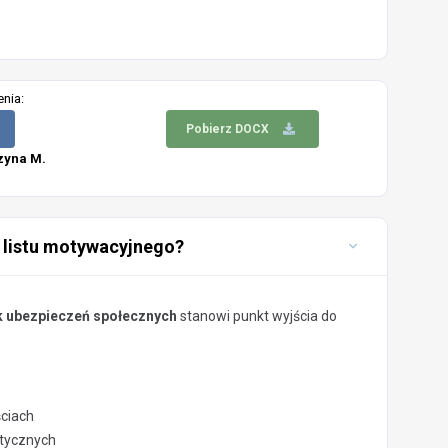
enia:
Pobierz DOCX
zyna M.
 listu motywacyjnego?
k ubezpieczeń społecznych
stanowi punkt wyjścia do
ściach
stycznych