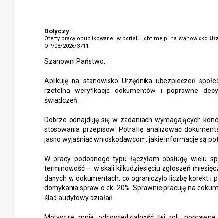
Dotyczy:
Oferty pracy opublikowanej w portalu jobtime.pl na stanowisko
Ur
OP/08/2026/3711
Szanowni Państwo,
Aplikuję na stanowisko Urzędnika ubezpieczeń społe
rzetelna weryfikacja dokumentów i poprawne decy
świadczeń.
Dobrze odnajduję się w zadaniach wymagających konc
stosowania przepisów. Potrafię analizować dokumen
jasno wyjaśniać wnioskodawcom, jakie informacje są po
W pracy podobnego typu łączyłam obsługę wielu spr
terminowość — w skali kilkudziesięciu zgłoszeń miesięc
danych w dokumentach, co ograniczyło liczbę korekt i 
domykania spraw o ok. 20%. Sprawnie pracuję na dokume
ślad audytowy działań.
Motywuje mnie odpowiedzialność tej roli: poprawne