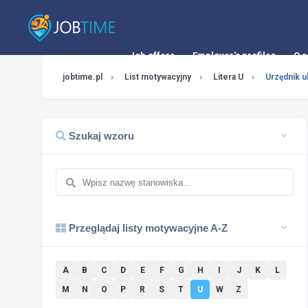
Job offers
Employer's profiles
O s
jobtime.pl
List motywacyjny
Litera U
Urzędnik 
Szukaj wzoru
Przeglądaj listy motywacyjne A-Z
A
B
C
D
E
F
G
H
I
J
K
L
M
N
O
P
R
S
T
U
W
Z