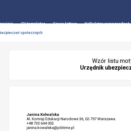
erwisie
CV templates
Cover letters
Kalkulator wynagrodzeń
ubezpieczeń społecznych
Wzór listu mot
Urzędnik ubezpiec
Janina Kolwalska
Al. Komisji Edukacji Narodowe 36, 02-797 Warszawa
+48 733 644 002
janina.kowalska@jobtime.pl