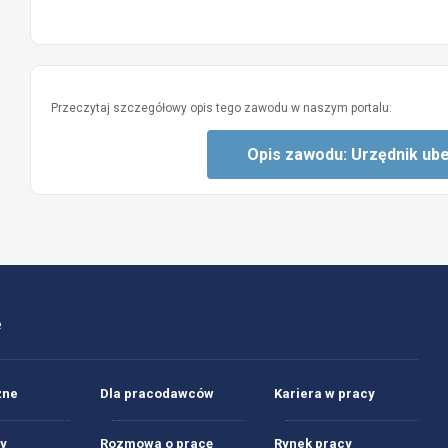
Przeczytaj szczegółowy opis tego zawodu w naszym portalu:
Opis zawodu: Urzędnik ub
e
żne
Dla pracodawców
Kariera w pracy
y
Rozmowa o pracę
Rynek pracy