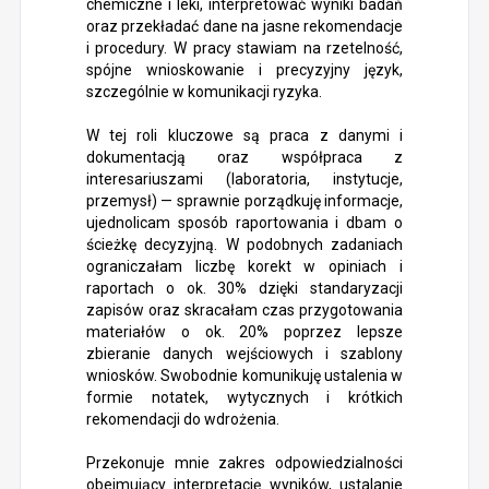
chemiczne i leki, interpretować wyniki badań
oraz przekładać dane na jasne rekomendacje
i procedury. W pracy stawiam na rzetelność,
spójne wnioskowanie i precyzyjny język,
szczególnie w komunikacji ryzyka.
W tej roli kluczowe są praca z danymi i
dokumentacją oraz współpraca z
interesariuszami (laboratoria, instytucje,
przemysł) — sprawnie porządkuję informacje,
ujednolicam sposób raportowania i dbam o
ścieżkę decyzyjną. W podobnych zadaniach
ograniczałam liczbę korekt w opiniach i
raportach o ok. 30% dzięki standaryzacji
zapisów oraz skracałam czas przygotowania
materiałów o ok. 20% poprzez lepsze
zbieranie danych wejściowych i szablony
wniosków. Swobodnie komunikuję ustalenia w
formie notatek, wytycznych i krótkich
rekomendacji do wdrożenia.
Przekonuje mnie zakres odpowiedzialności
obejmujący interpretację wyników, ustalanie