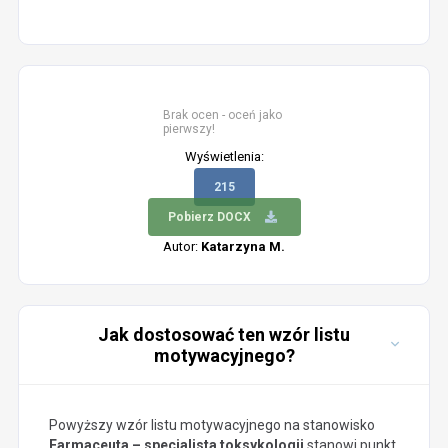
Brak ocen - oceń jako
pierwszy!
Wyświetlenia:
215
Pobierz DOCX
Autor:
Katarzyna M.
Jak dostosować ten wzór listu
motywacyjnego?
Powyższy wzór listu motywacyjnego na stanowisko
Farmaceuta – specjalista toksykologii
stanowi punkt