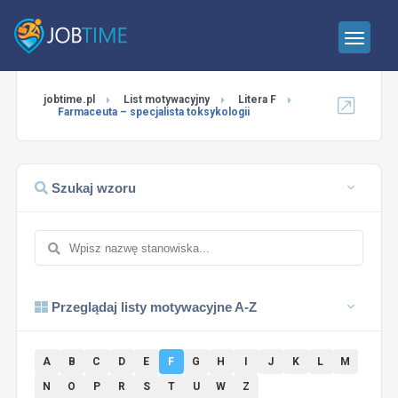
jobtime.pl
List motywacyjny
Litera F
Farmaceuta – specjalista toksykologii
Szukaj wzoru
Przeglądaj listy motywacyjne A-Z
A
B
C
D
E
F
G
H
I
J
K
L
M
N
O
P
R
S
T
U
W
Z