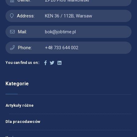
Owner:
ZP20 Piotr Markowski
Address:
KEN 36 / 112B, Warsaw
Mail:
bok@jobtime.pl
Phone:
+48 733 644 002
You can find us on::
Kategorie
Artykuły różne
Dla pracodawców