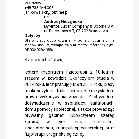
Warszawa
+48 733 644 002
jan.kowalski@jobtime.pl
Pan
Andrzej Niezgódka
Dyrektor Super Company & Spółka S.A.
ul. Pracodawcy 7, 02-202 Warszawa
Dotyczy:
Oferty pracy opublikowanej w portalu jobtime.pl na
stanowisko
Fizjoterapeuta
o numerze referencyjnym:
OP/08/2026/4556
Szanowni Państwo,
jestem magistrem fizjoterapii z 10-letnim
stażem w zawodzie. Ukończyłem studia w
2014 roku, lecz pracuję już od 2012 roku, kiedy
to ukończyłem studia licencjackie i uzyskałem
prawo wykonywania zawodu. Zdobywałem
doświadczenie w szpitalach, sanatoriach,
domu pomocy społecznej, a także prowadząc
prywatny gabinet. Ukończyłem szereg
kursów, w tym: terapii manualnej,
kinesiotapingu, manipulacji wisceralnej oraz
fizjoterapii uroginekologicznej.