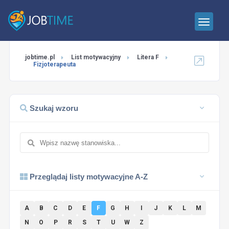
jobtime.pl
List motywacyjny
Litera F
Fizjoterapeuta
Szukaj wzoru
Przeglądaj listy motywacyjne A-Z
A
B
C
D
E
F
G
H
I
J
K
L
M
N
O
P
R
S
T
U
W
Z