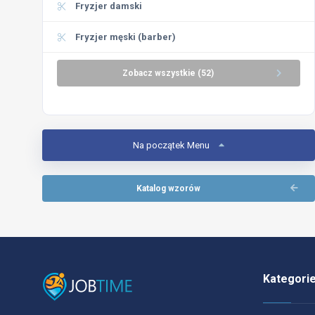
Fryzjer damski
Fryzjer męski (barber)
Zobacz wszystkie (52)
Na początek Menu
Katalog wzorów
Kategori