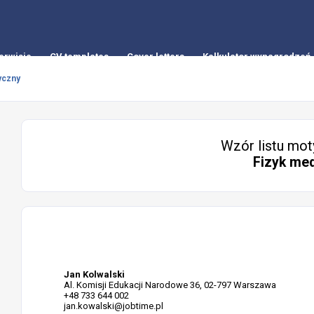
erwisie
CV templates
Cover letters
Kalkulator wynagrodzeń
yczny
Wzór listu mot
Fizyk me
Jan Kolwalski
Al. Komisji Edukacji Narodowe 36, 02-797 Warszawa
+48 733 644 002
jan.kowalski@jobtime.pl