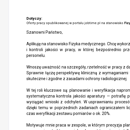
Dotyczy:
Oferty pracy opublikowanej w portalu jobtime.pl na stanowisko
Fiz
Szanowni Państwo,
Aplikuję na stanowisko Fizyka medycznego. Chcę wykorz
i kontroli jakości w pracy, w której bezpośrednio p
personelu.
Wnoszę uważność na szczegóły, rzetelność w pracy z d
Sprawnie łączę perspektywę kliniczną z wymaganiami t
skuteczne i zgodne z zasadami ochrony radiologicznej.
W tej roli kluczowe są: planowanie i weryfikacja napr
systematyczna kontrola jakości aparatury — potrafię
wyciągać wnioski z odchyleń. W usprawnianiu procesów
dzięki temu w poprzednich zadaniach ograniczałem li
czas weryfikacji zestawu pomiarów o ok. 20%.
Motywuje mnie praca w zespole, w którym precyzja pla