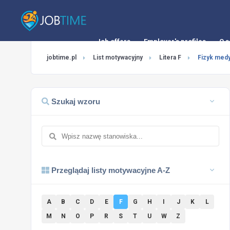
Job offers
Employer's profiles
O s
jobtime.pl
List motywacyjny
Litera F
Fizyk med
Szukaj wzoru
Przeglądaj listy motywacyjne A-Z
A
B
C
D
E
F
G
H
I
J
K
L
M
N
O
P
R
S
T
U
W
Z