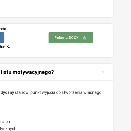
enia:
Pobierz DOCX
hał K.
 listu motywacyjnego?
edyczny
stanowi punkt wyjścia do stworzenia własnego
ściach
stycznych