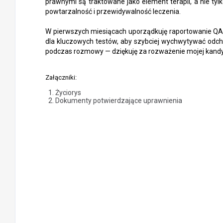
prawnymi są traktowane jako element terapii, a nie tyl
powtarzalność i przewidywalność leczenia.
W pierwszych miesiącach uporządkuję raportowanie QA i
dla kluczowych testów, aby szybciej wychwytywać odch
podczas rozmowy — dziękuję za rozważenie mojej kandy
Załączniki:
Życiorys
Dokumenty potwierdzające uprawnienia