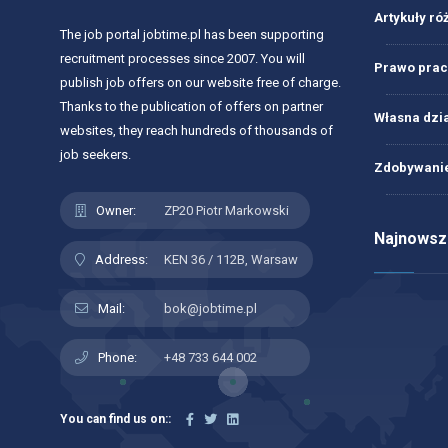
Artykuły ró
The job portal jobtime.pl has been supporting
recruitment processes since 2007. You will
Prawo prac
publish job offers on our website free of charge.
Thanks to the publication of offers on partner
Własna dzi
websites, they reach hundreds of thousands of
job seekers.
Zdobywanie
Owner:
ZP20 Piotr Markowski
Najnowsze
Address:
KEN 36 / 112B, Warsaw
Mail:
bok@jobtime.pl
Phone:
+48 733 644 002
You can find us on::