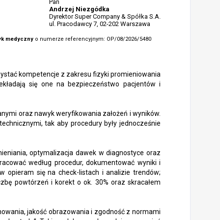
Pan
Andrzej Niezgódka
Dyrektor Super Company & Spółka S.A.
ul. Pracodawcy 7, 02-202 Warszawa
yk medyczny
o numerze referencyjnym: OP/08/2026/5480
ystać kompetencje z zakresu fizyki promieniowania
rzekładają się one na bezpieczeństwo pacjentów i
anymi oraz nawyk weryfikowania założeń i wyników.
echnicznymi, tak aby procedury były jednocześnie
omieniania, optymalizacja dawek w diagnostyce oraz
 pracować według procedur, dokumentować wyniki i
 opieram się na check-listach i analizie trendów;
czbę powtórzeń i korekt o ok. 30% oraz skracałem
nowania, jakość obrazowania i zgodność z normami