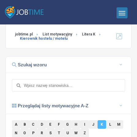
jobtime.pl
List motywacyjny
Litera K
Kierownik hostelu / motelu
Szukaj wzoru
Przeglądaj listy motywacyjne A-Z
A
B
C
D
E
F
G
H
I
J
K
L
M
N
O
P
R
S
T
U
W
Z