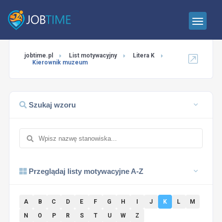
jobtime.pl
List motywacyjny
Litera K
Kierownik muzeum
Szukaj wzoru
Przeglądaj listy motywacyjne A-Z
A
B
C
D
E
F
G
H
I
J
K
L
M
N
O
P
R
S
T
U
W
Z