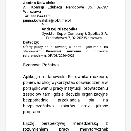
Janina Kolwalska
Al. Komisji Edukacji Narodowe 36, 02-797
Warszawa
+48 733 644 002
janina.kowalska@jobtime.pl
Pan
Andrzej Niezgódka
Dyrektor Super Company & Spółka S.A.
ul. Pracodawcy 7, 02-202 Warszawa
Dotyczy:
Oferty pracy opublikowanej w portalu jobtime.pl na
stanowisko
Kierownik muzeum
o numerze
referencyjnym: OP/08/2026/0926
Szanowni Państwo,
Aplikuję na stanowisko Kierownika muzeum,
ponieważ chcę wykorzystać doświadczenie w
porządkowaniu pracy instytucji i prowadzeniu
zespołów tam, gdzie decyzje organizacyjne
bezpośrednio przekładają się na
bezpieczeństwo zbiorów oraz jakość
programu.
Łączę perspektywę menedżerską z
rozumieniem pracy merytorycznej: