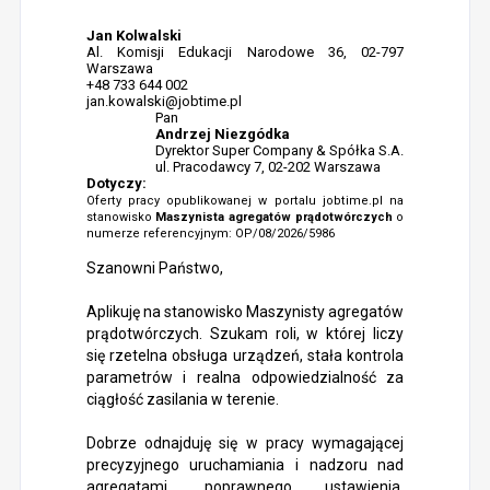
Jan Kolwalski
Al. Komisji Edukacji Narodowe 36, 02-797
Warszawa
+48 733 644 002
jan.kowalski@jobtime.pl
Pan
Andrzej Niezgódka
Dyrektor Super Company & Spółka S.A.
ul. Pracodawcy 7, 02-202 Warszawa
Dotyczy:
Oferty pracy opublikowanej w portalu jobtime.pl na
stanowisko
Maszynista agregatów prądotwórczych
o
numerze referencyjnym: OP/08/2026/5986
Szanowni Państwo,
Aplikuję na stanowisko Maszynisty agregatów
prądotwórczych. Szukam roli, w której liczy
się rzetelna obsługa urządzeń, stała kontrola
parametrów i realna odpowiedzialność za
ciągłość zasilania w terenie.
Dobrze odnajduję się w pracy wymagającej
precyzyjnego uruchamiania i nadzoru nad
agregatami, poprawnego ustawienia,