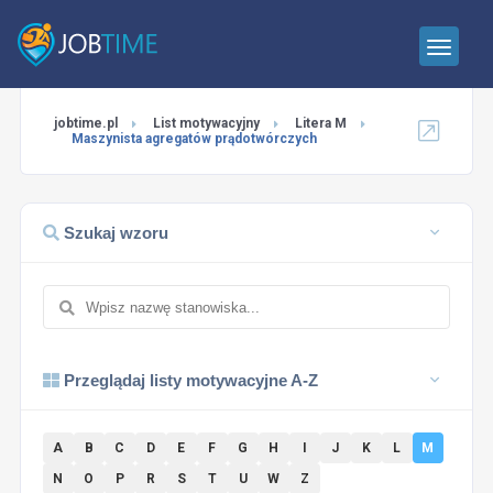
jobtime.pl
List motywacyjny
Litera M
Maszynista agregatów prądotwórczych
Szukaj wzoru
Przeglądaj listy motywacyjne A-Z
A
B
C
D
E
F
G
H
I
J
K
L
M
N
O
P
R
S
T
U
W
Z