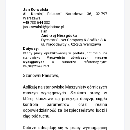
Jan Kolwalski
Al. Komisji Edukacji Narodowe 36, 02-797
Warszawa
+48 733 644 002
jan.kowalski@jobtime.pl
Pan
Andrzej Niezgódka
Dyrektor Super Company & Spółka S.A.
ul. Pracodawcy 7, 02-202 Warszawa
Dotyczy:
Oferty pracy opublikowanej w portalu jobtime.pl na
stanowisko
Maszynista górniczych maszyn
wyciągowych
o numerze referencyjnym:
OP/08/2026/8271
Szanowni Państwo,
Aplikuję na stanowisko Maszynisty górniczych
maszyn wyciągowych. Szukam pracy, w
której kluczowe są precyzja decyzji, ciągła
kontrola parametrów oraz realna
odpowiedzialność za bezpieczeństwo ludzi i
ciągłość ruchu.
Dobrze odnajduję się w pracy wymagającej