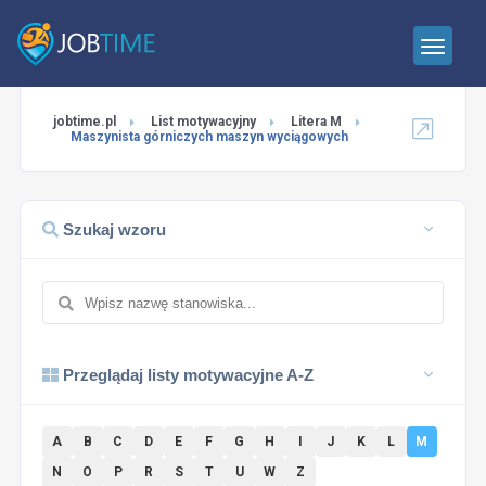
jobtime.pl
List motywacyjny
Litera M
Maszynista górniczych maszyn wyciągowych
Szukaj wzoru
Przeglądaj listy motywacyjne A-Z
A
B
C
D
E
F
G
H
I
J
K
L
M
N
O
P
R
S
T
U
W
Z