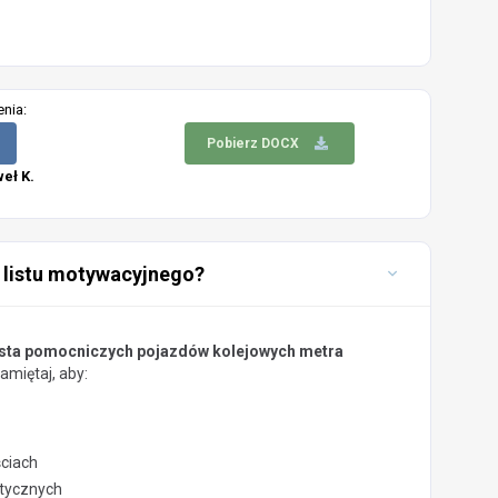
enia:
Pobierz DOCX
eł K.
 listu motywacyjnego?
sta pomocniczych pojazdów kolejowych metra
miętaj, aby:
ściach
stycznych