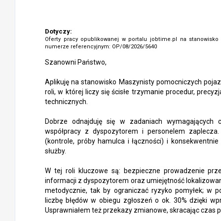
Dotyczy:
Oferty pracy opublikowanej w portalu jobtime.pl na stanowisk
numerze referencyjnym: OP/08/2026/5640
Szanowni Państwo,
Aplikuję na stanowisko Maszynisty pomocniczych poja
roli, w której liczy się ścisłe trzymanie procedur, pre
technicznych.
Dobrze odnajduję się w zadaniach wymagających czu
współpracy z dyspozytorem i personelem zaplecza. 
(kontrole, próby hamulca i łączności) i konsekwentn
służby.
W tej roli kluczowe są: bezpieczne prowadzenie prz
informacji z dyspozytorem oraz umiejętność lokalizowa
metodycznie, tak by ograniczać ryzyko pomyłek; w p
liczbę błędów w obiegu zgłoszeń o ok. 30% dzięki wpro
Usprawniałem też przekazy zmianowe, skracając czas prz