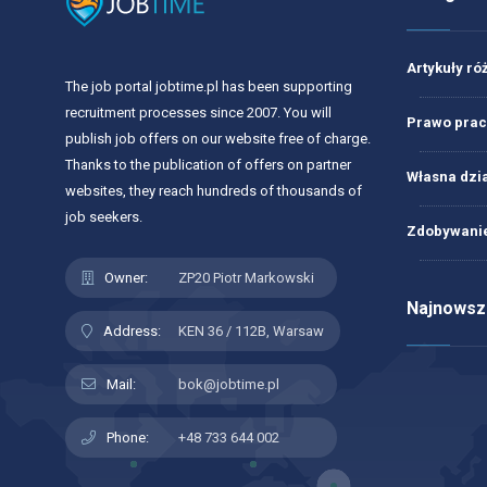
Artykuły ró
The job portal jobtime.pl has been supporting
recruitment processes since 2007. You will
Prawo prac
publish job offers on our website free of charge.
Thanks to the publication of offers on partner
Własna dzi
websites, they reach hundreds of thousands of
job seekers.
Zdobywanie
Owner:
ZP20 Piotr Markowski
Najnowsze
Address:
KEN 36 / 112B, Warsaw
Mail:
bok@jobtime.pl
Phone:
+48 733 644 002