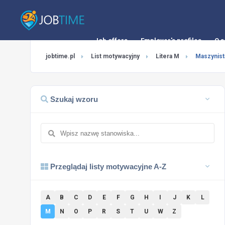
Job offers
Employer's profiles
O s
jobtime.pl
List motywacyjny
Litera M
Maszynist
Szukaj wzoru
Przeglądaj listy motywacyjne A-Z
A
B
C
D
E
F
G
H
I
J
K
L
M
N
O
P
R
S
T
U
W
Z