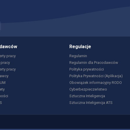
odawców
Regulacje
rty pracy
Regulamin
 pracy
Regulamin dla Pracodawców
erty pracy
Polityka prywatności
dawcy
Polityka Prywatności (Aplikacja)
IUM
Obowiązek informacyjny RODO
ety
Cyberbezpieczeństwo
ności
Sztuczna Inteligencja
S
Sztuczna Inteligencja ATS