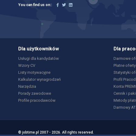
You can find us on::
Dla użytkowników
Dla prac
Usługi dla kandydatów
Darmowe ofe
Wzory CV
Płatne oferty
Listy motywacyjne
Statystyki of
Kalkulator wynagrodzeń
Profil Praco
Narzędzia
Konta PREM
Porady zawodowe
Cennik i paki
Profile pracodawców
Metody płat
Darmowy AT
© jobtime.pl 2007 - 2026. All rights reserved.