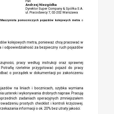
Pan
Andrzej Niezgódka
Dyrektor Super Company & Spółka S.A.
ul. Pracodawcy 7, 02-202 Warszawa
o
Maszynista pomocniczych pojazdów kolejowych metra
o
zdów kolejowych metra, ponieważ chcę pracować w
cyzja i odpowiedzialność za bezpieczny ruch pojazdów
jności, pracy według instrukcji oraz sprawnej
Potrafię rzetelnie przygotować pojazd do pracy
ie dbać o porządek w dokumentacji po zakończeniu
ejazdów na liniach i bocznicach, szybka wymiana
nia usterek i wykonywania drobnych napraw. Pracuję
oprzednich zadaniach operacyjnych zmniejszałem
wadzeniu prostych checklist i kontroli krzyżowej.
ekazania informacji o ok. 20% bez utraty jakości.