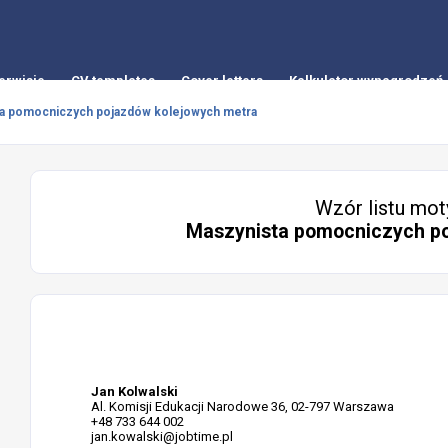
erwisie
CV templates
Cover letters
Kalkulator wynagrodzeń
a pomocniczych pojazdów kolejowych metra
Wzór listu mot
Maszynista pomocniczych p
Jan Kolwalski
Al. Komisji Edukacji Narodowe 36, 02-797 Warszawa
+48 733 644 002
jan.kowalski@jobtime.pl