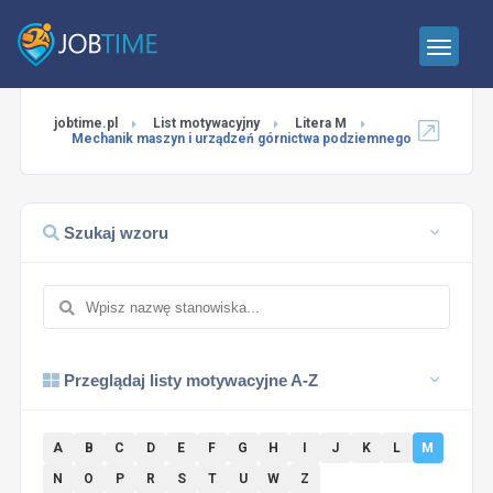
jobtime.pl
List motywacyjny
Litera M
Mechanik maszyn i urządzeń górnictwa podziemnego
Szukaj wzoru
Przeglądaj listy motywacyjne A-Z
A
B
C
D
E
F
G
H
I
J
K
L
M
N
O
P
R
S
T
U
W
Z