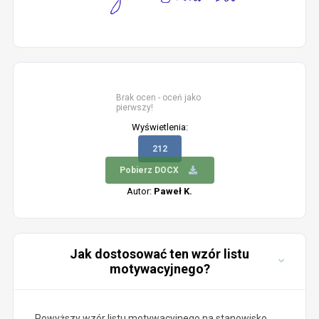
Brak ocen - oceń jako
pierwszy!
Wyświetlenia:
212
Pobierz DOCX
Autor:
Paweł K.
Jak dostosować ten wzór listu
motywacyjnego?
Powyższy wzór listu motywacyjnego na stanowisko