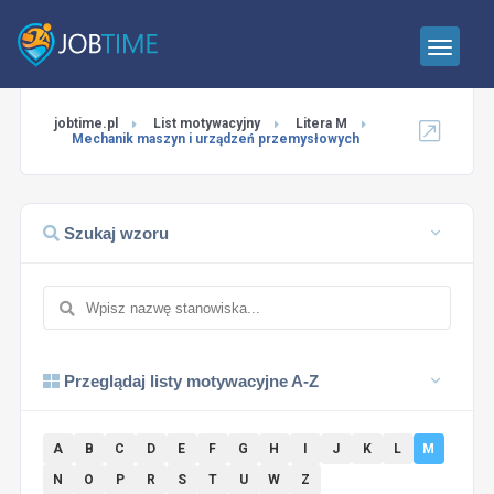
jobtime.pl
List motywacyjny
Litera M
Mechanik maszyn i urządzeń przemysłowych
Szukaj wzoru
Przeglądaj listy motywacyjne A-Z
A
B
C
D
E
F
G
H
I
J
K
L
M
N
O
P
R
S
T
U
W
Z