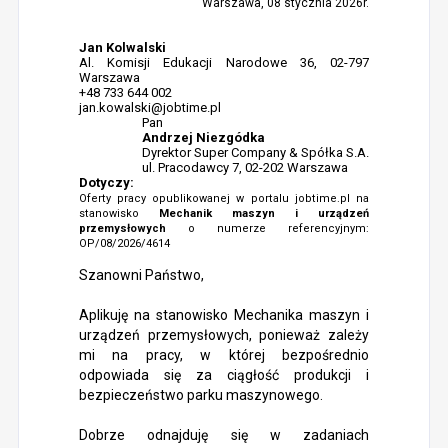
Warszawa, 08 stycznia 2026r.
Jan Kolwalski
Al. Komisji Edukacji Narodowe 36, 02-797
Warszawa
+48 733 644 002
jan.kowalski@jobtime.pl
Pan
Andrzej Niezgódka
Dyrektor Super Company & Spółka S.A.
ul. Pracodawcy 7, 02-202 Warszawa
Dotyczy:
Oferty pracy opublikowanej w portalu jobtime.pl na
stanowisko
Mechanik maszyn i urządzeń
przemysłowych
o numerze referencyjnym:
OP/08/2026/4614
Szanowni Państwo,
Aplikuję na stanowisko Mechanika maszyn i
urządzeń przemysłowych, ponieważ zależy
mi na pracy, w której bezpośrednio
odpowiada się za ciągłość produkcji i
bezpieczeństwo parku maszynowego.
Dobrze odnajduję się w zadaniach