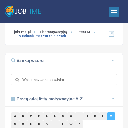
jobtime.pl
List motywacyjny
Litera M
Mechanik maszyn rolniczych
Szukaj wzoru
Przeglądaj listy motywacyjne A-Z
A
B
C
D
E
F
G
H
I
J
K
L
M
N
O
P
R
S
T
U
W
Z