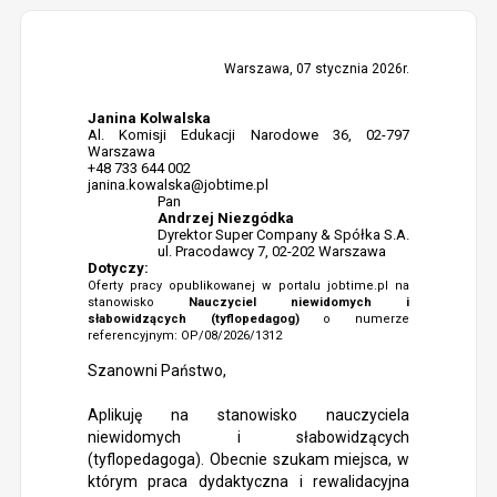
Warszawa, 07 stycznia 2026r.
Janina Kolwalska
Al. Komisji Edukacji Narodowe 36, 02-797
Warszawa
+48 733 644 002
janina.kowalska@jobtime.pl
Pan
Andrzej Niezgódka
Dyrektor Super Company & Spółka S.A.
ul. Pracodawcy 7, 02-202 Warszawa
Dotyczy:
Oferty pracy opublikowanej w portalu jobtime.pl na
stanowisko
Nauczyciel niewidomych i
słabowidzących (tyflopedagog)
o numerze
referencyjnym: OP/08/2026/1312
Szanowni Państwo,
Aplikuję na stanowisko nauczyciela
niewidomych i słabowidzących
(tyflopedagoga). Obecnie szukam miejsca, w
którym praca dydaktyczna i rewalidacyjna