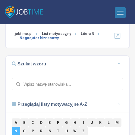
jobtime.pl
List motywacyjny
Litera N
Negocjator biznesowy
Szukaj wzoru
Przeglądaj listy motywacyjne A-Z
A
B
C
D
E
F
G
H
I
J
K
L
M
N
O
P
R
S
T
U
W
Z