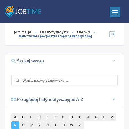
jobtime.pl
List motywacyjny
Litera N
Nauczyciel specjalista terapii pedagogicznej
Szukaj wzoru
Przeglądaj listy motywacyjne A-Z
A
B
C
D
E
F
G
H
I
J
K
L
M
N
O
P
R
S
T
U
W
Z