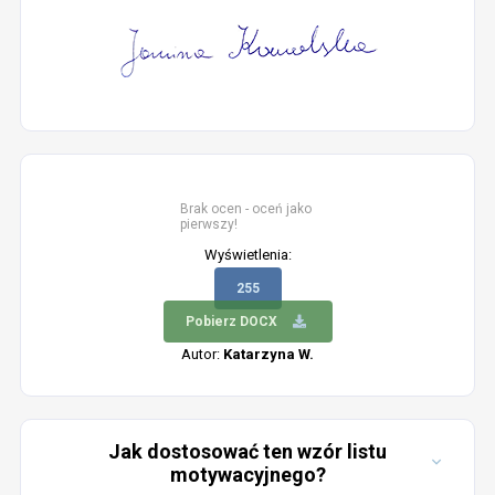
Brak ocen - oceń jako
pierwszy!
Wyświetlenia:
255
Pobierz DOCX
Autor:
Katarzyna W.
Jak dostosować ten wzór listu
motywacyjnego?