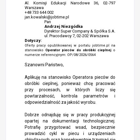
Al. Komisji Edukacji Narodowe 36, 02-797
Warszawa
+48 733 644 002
jan.kowalski@jobtime.pl
Pan
Andrzej Niezgódka
Dyrektor Super Company & Spółka S.A.
ul. Pracodawcy 7, 02-202 Warszawa
Dotyczy:
Oferty pracy opublikowanej w portalu jobtime.pl na
stanowisko
Operator pieców do obróbki cieplnej
o
numerze referencyjnym: OP/08/2026/0564
Szanowni Państwo,
Aplikuję na stanowisko Operatora pieców do
obróbki cieplnej, ponieważ chcę pracować
przy procesach, w których liczy się
powtarzalność, kontrola parametrów i
odpowiedzialność za jakość wyrobu.
Dobrze odnajduję się w pracy produkcyjnej
opartej na dokumentacji technologicznej.
Potrafię przygotować wsad, bezpiecznie
prowadzić cykl w piecu i urządzeniach
chłodzących oraz konsekwentnie trzymać się