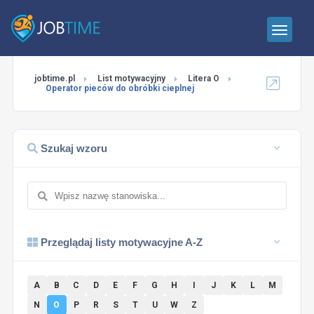
jobtime.pl
List motywacyjny
Litera O
Operator pieców do obróbki cieplnej
Szukaj wzoru
Przeglądaj listy motywacyjne A-Z
A
B
C
D
E
F
G
H
I
J
K
L
M
N
O
P
R
S
T
U
W
Z