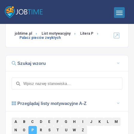
jobtime.pl
List motywacyjny
Litera P
Palacz pieców zwykłych
Szukaj wzoru
Przeglądaj listy motywacyjne A-Z
A
B
C
D
E
F
G
H
I
J
K
L
M
N
O
P
R
S
T
U
W
Z