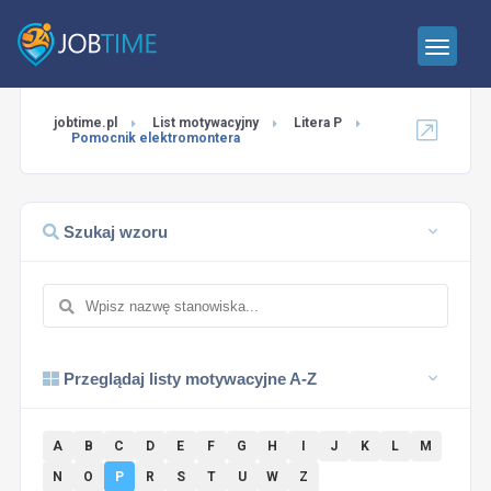
jobtime.pl
List motywacyjny
Litera P
Pomocnik elektromontera
Szukaj wzoru
Przeglądaj listy motywacyjne A-Z
A
B
C
D
E
F
G
H
I
J
K
L
M
N
O
P
R
S
T
U
W
Z