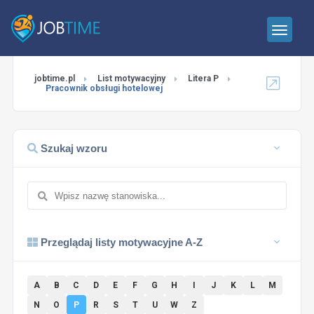
jobtime.pl
List motywacyjny
Litera P
Pracownik obsługi hotelowej
Szukaj wzoru
Przeglądaj listy motywacyjne A-Z
A
B
C
D
E
F
G
H
I
J
K
L
M
N
O
P
R
S
T
U
W
Z