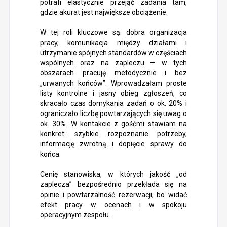
potrafi elastycznie przejąć zadania tam,
gdzie akurat jest największe obciążenie.
W tej roli kluczowe są: dobra organizacja
pracy, komunikacja między działami i
utrzymanie spójnych standardów w częściach
wspólnych oraz na zapleczu — w tych
obszarach pracuję metodycznie i bez
„urwanych końców”. Wprowadzałam proste
listy kontrolne i jasny obieg zgłoszeń, co
skracało czas domykania zadań o ok. 20% i
ograniczało liczbę powtarzających się uwag o
ok. 30%. W kontakcie z gośćmi stawiam na
konkret: szybkie rozpoznanie potrzeby,
informację zwrotną i dopięcie sprawy do
końca.
Cenię stanowiska, w których jakość „od
zaplecza” bezpośrednio przekłada się na
opinie i powtarzalność rezerwacji, bo widać
efekt pracy w ocenach i w spokoju
operacyjnym zespołu.