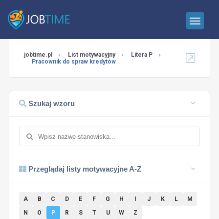
jobtime.pl
List motywacyjny
Litera P
Pracownik do spraw kredytów
Szukaj wzoru
Przeglądaj listy motywacyjne A-Z
A
B
C
D
E
F
G
H
I
J
K
L
M
N
O
P
R
S
T
U
W
Z