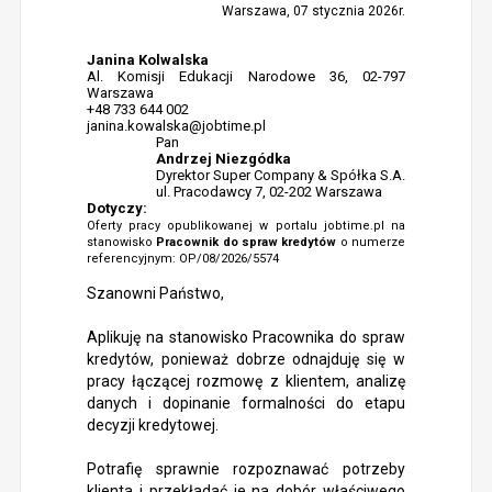
Warszawa, 07 stycznia 2026r.
Janina Kolwalska
Al. Komisji Edukacji Narodowe 36, 02-797
Warszawa
+48 733 644 002
janina.kowalska@jobtime.pl
Pan
Andrzej Niezgódka
Dyrektor Super Company & Spółka S.A.
ul. Pracodawcy 7, 02-202 Warszawa
Dotyczy:
Oferty pracy opublikowanej w portalu jobtime.pl na
stanowisko
Pracownik do spraw kredytów
o numerze
referencyjnym: OP/08/2026/5574
Szanowni Państwo,
Aplikuję na stanowisko Pracownika do spraw
kredytów, ponieważ dobrze odnajduję się w
pracy łączącej rozmowę z klientem, analizę
danych i dopinanie formalności do etapu
decyzji kredytowej.
Potrafię sprawnie rozpoznawać potrzeby
klienta i przekładać je na dobór właściwego