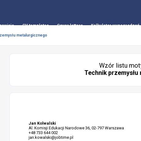
erwisie
CV templates
Cover letters
Kalkulator wynagrodzeń
rzemysłu metalurgicznego
Wzór listu mot
Technik przemysłu 
Jan Kolwalski
Al. Komisji Edukacji Narodowe 36, 02-797 Warszawa
+48 733 644 002
jan.kowalski@jobtime.pl