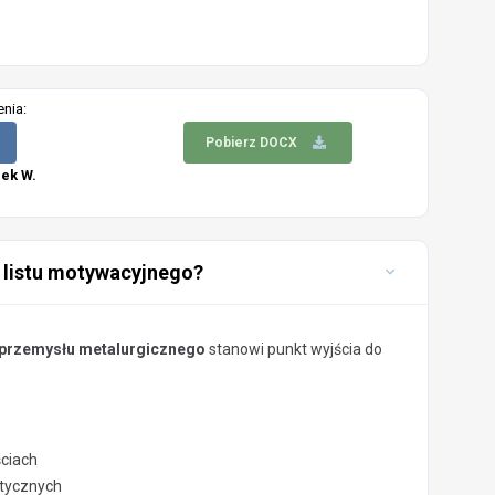
enia:
Pobierz DOCX
ek W.
 listu motywacyjnego?
 przemysłu metalurgicznego
stanowi punkt wyjścia do
ściach
stycznych