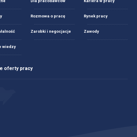
żne
Dla pracodawców
Kariera w pracy
y
Rozmowa o pracę
Rynek pracy
ałalność
Zarobki i negocjacje
Zawody
 wiedzy
 oferty pracy