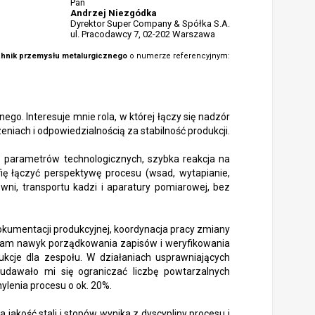
Pan
Andrzej Niezgódka
Dyrektor Super Company & Spółka S.A.
ul. Pracodawcy 7, 02-202 Warszawa
hnik przemysłu metalurgicznego
o numerze referencyjnym:
go. Interesuje mnie rola, w której łączy się nadzór
iach i odpowiedzialnością za stabilność produkcji.
ie parametrów technologicznych, szybka reakcja na
fię łączyć perspektywę procesu (wsad, wytapianie,
ni, transportu kadzi i aparatury pomiarowej, bez
okumentacji produkcyjnej, koordynacja pracy zmiany
 mam nawyk porządkowania zapisów i weryfikowania
rukcje dla zespołu. W działaniach usprawniających
udawało mi się ograniczać liczbę powtarzalnych
ylenia procesu o ok. 20%.
akość stali i stopów wynika z dyscypliny procesu i