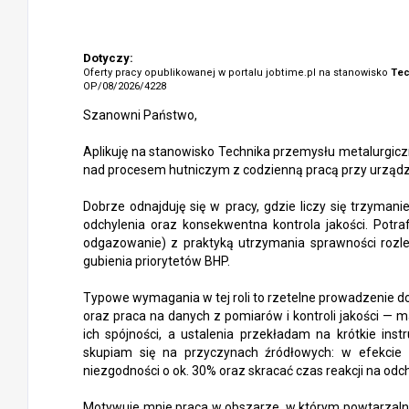
Dotyczy:
Oferty pracy opublikowanej w portalu jobtime.pl na stanowisko
Tec
OP/08/2026/4228
Szanowni Państwo,
Aplikuję na stanowisko Technika przemysłu metalurgiczne
nad procesem hutniczym z codzienną pracą przy urządzen
Dobrze odnajduję się w pracy, gdzie liczy się trzyman
odchylenia oraz konsekwentna kontrola jakości. Potra
odgazowanie) z praktyką utrzymania sprawności rozlew
gubienia priorytetów BHP.
Typowe wymagania w tej roli to rzetelne prowadzenie d
oraz praca na danych z pomiarów i kontroli jakości —
ich spójności, a ustalenia przekładam na krótkie inst
skupiam się na przyczynach źródłowych: w efekcie 
niezgodności o ok. 30% oraz skracać czas reakcji na odch
Motywuje mnie praca w obszarze, w którym powtarzalna j