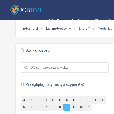
Job offers
Employer's profiles
O s
jobtime.pl
List motywacyjny
Litera T
Technik p
Szukaj wzoru
Przeglądaj listy motywacyjne A-Z
A
B
C
D
E
F
G
H
I
J
K
L
M
N
O
P
R
S
T
U
W
Z