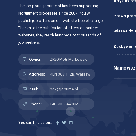
Artykuły ró
The job portal jobtime.pl has been supporting
recruitment processes since 2007. You will
Prawo prac
publish job offers on our website free of charge.
Thanks to the publication of offers on partner
Własna dzi
websites, they reach hundreds of thousands of
job seekers.
Zdobywanie
Owner:
ZP20 Piotr Markowski
Najnowsze
Address:
KEN 36 / 112B, Warsaw
Mail:
bok@jobtime.pl
Phone:
+48 733 644 002
You can find us on::