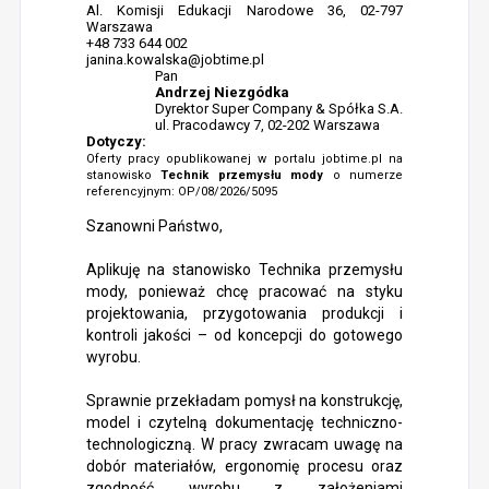
Al. Komisji Edukacji Narodowe 36, 02-797
Warszawa
+48 733 644 002
janina.kowalska@jobtime.pl
Pan
Andrzej Niezgódka
Dyrektor Super Company & Spółka S.A.
ul. Pracodawcy 7, 02-202 Warszawa
Dotyczy:
Oferty pracy opublikowanej w portalu jobtime.pl na
stanowisko
Technik przemysłu mody
o numerze
referencyjnym: OP/08/2026/5095
Szanowni Państwo,
Aplikuję na stanowisko Technika przemysłu
mody, ponieważ chcę pracować na styku
projektowania, przygotowania produkcji i
kontroli jakości – od koncepcji do gotowego
wyrobu.
Sprawnie przekładam pomysł na konstrukcję,
model i czytelną dokumentację techniczno-
technologiczną. W pracy zwracam uwagę na
dobór materiałów, ergonomię procesu oraz
zgodność wyrobu z założeniami