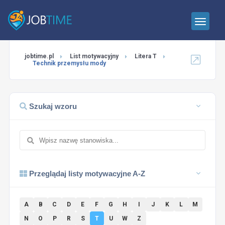
jobtime.pl
List motywacyjny
Litera T
Technik przemysłu mody
Szukaj wzoru
Przeglądaj listy motywacyjne A-Z
A
B
C
D
E
F
G
H
I
J
K
L
M
N
O
P
R
S
T
U
W
Z