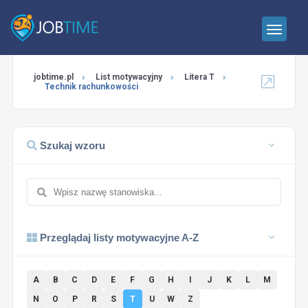
jobtime.pl
List motywacyjny
Litera T
Technik rachunkowości
Szukaj wzoru
Przeglądaj listy motywacyjne A-Z
A
B
C
D
E
F
G
H
I
J
K
L
M
N
O
P
R
S
T
U
W
Z