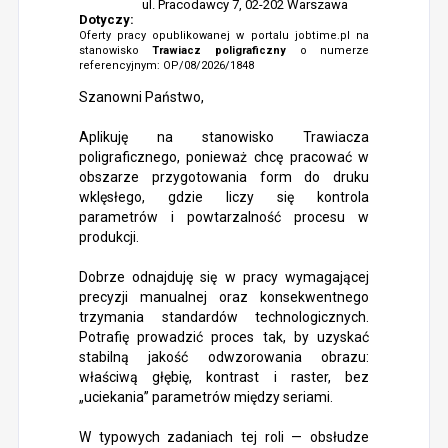
ul. Pracodawcy 7, 02-202 Warszawa
Dotyczy:
Oferty pracy opublikowanej w portalu jobtime.pl na
stanowisko
Trawiacz poligraficzny
o numerze
referencyjnym: OP/08/2026/1848
Szanowni Państwo,
Aplikuję na stanowisko Trawiacza
poligraficznego, ponieważ chcę pracować w
obszarze przygotowania form do druku
wklęsłego, gdzie liczy się kontrola
parametrów i powtarzalność procesu w
produkcji.
Dobrze odnajduję się w pracy wymagającej
precyzji manualnej oraz konsekwentnego
trzymania standardów technologicznych.
Potrafię prowadzić proces tak, by uzyskać
stabilną jakość odwzorowania obrazu:
właściwą głębię, kontrast i raster, bez
„uciekania” parametrów między seriami.
W typowych zadaniach tej roli — obsłudze