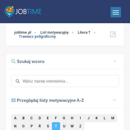
jobtime.pl
List motywacyjny
Litera T
Trawiacz poligraficzny
Szukaj wzoru
Przeglądaj listy motywacyjne A-Z
A
B
C
D
E
F
G
H
I
J
K
L
M
N
O
P
R
S
T
U
W
Z