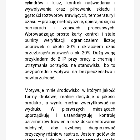
cylindrów i klisz, kontroli naświetlania i
wywoływania oraz pilnowaniu składu i
gęstości roztworów trawiących, temperatury i
czasu — pracuję metodycznie, opierając się na
pomiarach i zapisach procesowych.
Wprowadzając proste karty kontroli i stałe
punkty weryfikacji, ograniczałem liczbę
poprawek o około 30% i skracałem czas
przezbrojeń/ustawień o ok. 20%. Dużą wagę
przykładam do BHP przy pracy z chemią i
utrzymania porządku na stanowisku, bo to
bezpośrednio wpływa na bezpieczeństwo i
powtarzalność.
Motywuje mnie środowisko, w którym jakość
formy drukowej realnie decyduje o jakości
produkcji, a wyniki można zweryfikować na
wydruku. W pierwszych miesiącach
uporządkuję i ustandaryzuję kontrolę
parametrów trawienia oraz dokumentowanie
odchyleń, aby szybciej diagnozować
przyczyny różnic w rastrze. Jestem gotów do