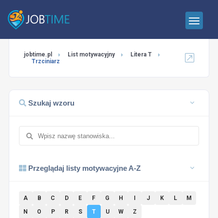
jobtime.pl
List motywacyjny
Litera T
Trzciniarz
Szukaj wzoru
Przeglądaj listy motywacyjne A-Z
A
B
C
D
E
F
G
H
I
J
K
L
M
N
O
P
R
S
T
U
W
Z