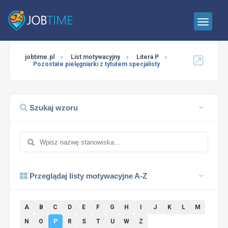
jobtime.pl
List motywacyjny
Litera P
Pozostałe pielęgniarki z tytułem specjalisty
Szukaj wzoru
Przeglądaj listy motywacyjne A-Z
A
B
C
D
E
F
G
H
I
J
K
L
M
N
O
P
R
S
T
U
W
Z