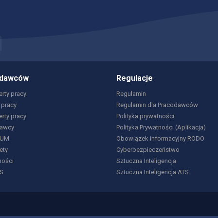
odawców
Regulacje
rty pracy
Regulamin
 pracy
Regulamin dla Pracodawców
erty pracy
Polityka prywatności
dawcy
Polityka Prywatności (Aplikacja)
IUM
Obowiązek informacyjny RODO
ety
Cyberbezpieczeństwo
ności
Sztuczna Inteligencja
S
Sztuczna Inteligencja ATS