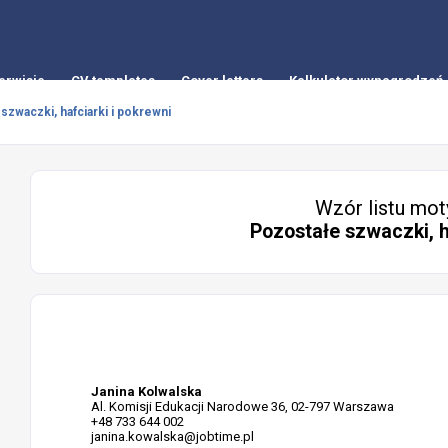
erwisie
CV templates
Cover letters
Kalkulator wynagrodzeń
szwaczki, hafciarki i pokrewni
Wzór listu mot
Pozostałe szwaczki, h
Janina Kolwalska
Al. Komisji Edukacji Narodowe 36, 02-797 Warszawa
+48 733 644 002
janina.kowalska@jobtime.pl