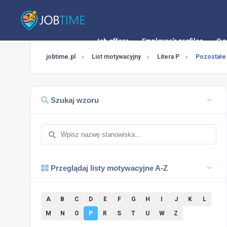
Job offers
Employer's profiles
O s
jobtime.pl
List motywacyjny
Litera P
Pozostałe 
Szukaj wzoru
Przeglądaj listy motywacyjne A-Z
A
B
C
D
E
F
G
H
I
J
K
L
M
N
O
P
R
S
T
U
W
Z