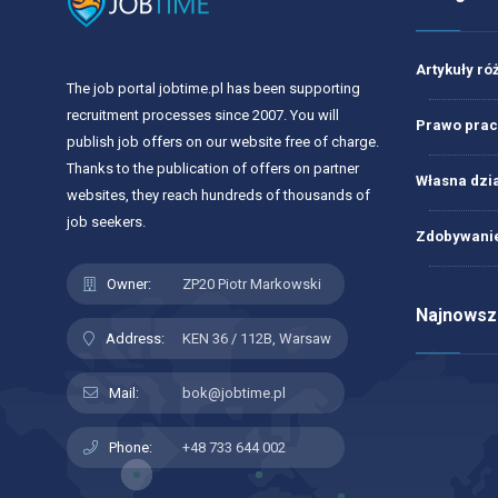
Artykuły ró
The job portal jobtime.pl has been supporting
recruitment processes since 2007. You will
Prawo prac
publish job offers on our website free of charge.
Thanks to the publication of offers on partner
Własna dzi
websites, they reach hundreds of thousands of
job seekers.
Zdobywanie
Owner:
ZP20 Piotr Markowski
Najnowsze
Address:
KEN 36 / 112B, Warsaw
Mail:
bok@jobtime.pl
Phone:
+48 733 644 002