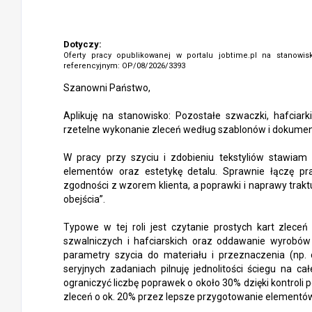
Dotyczy:
Oferty pracy opublikowanej w portalu jobtime.pl na stanowi
referencyjnym: OP/08/2026/3393
Szanowni Państwo,
Aplikuję na stanowisko: Pozostałe szwaczki, hafciark
rzetelne wykonanie zleceń według szablonów i dokumenta
W pracy przy szyciu i zdobieniu tekstyliów stawiam
elementów oraz estetykę detalu. Sprawnie łączę pr
zgodności z wzorem klienta, a poprawki i naprawy trakt
obejścia”.
Typowe w tej roli jest czytanie prostych kart zlece
szwalniczych i hafciarskich oraz oddawanie wyrobó
parametry szycia do materiału i przeznaczenia (np. o
seryjnych zadaniach pilnuję jednolitości ściegu na cał
ograniczyć liczbę poprawek o około 30% dzięki kontroli
zleceń o ok. 20% przez lepsze przygotowanie elementó