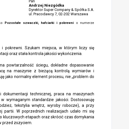
Pan
Andrzej Niezgódka
Dyrektor Super Company & Spółka S.A.
ul. Pracodawcy 7, 02-202 Warszawa
sko
Pozostałe szwaczki, hafciarki i pokrewni
o numerze
i i pokrewni. Szukam miejsca, w którym liczy się
cji oraz stała kontrola jakości wykończenia.
 na powtarzalność ściegu, dokładne dopasowanie
acę na maszynie z bieżącą kontrolą wymiarów i
uję jako normalny element procesu, nie „problem do
ń i dokumentacji technicznej, praca na maszynach
w w wymaganym standardzie jakości. Dostosowuję
dzież, tekstylia wnętrz, wyroby robocze), a przy
ej partii. W poprzednich realizacjach udało mi się
 po kluczowych etapach oraz skrócić czas domykania
w przed zszyciem.