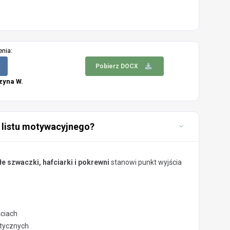
enia:
Pobierz DOCX
zyna W.
 listu motywacyjnego?
e szwaczki, hafciarki i pokrewni
stanowi punkt wyjścia
ściach
stycznych