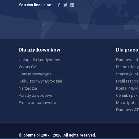
You can find us on::
Dla użytkowników
Dla prac
Usługi dla kandydatów
Darmowe ofe
Wzory CV
Płatne oferty
Listy motywacyjne
Statystyki of
Kalkulator wynagrodzeń
Profil Praco
Narzędzia
Konta PREM
Porady zawodowe
Cennik i paki
Profile pracodawców
Metody płat
Darmowy AT
© jobtime.pl 2007 - 2026. All rights reserved.